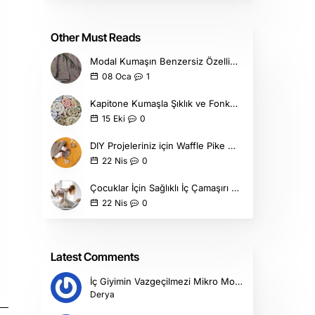
Other Must Reads
Modal Kumaşın Benzersiz Özellikleri ve Kullanım Alanları
1
08
Oca
Kapitone Kumaşla Şıklık ve Fonksiyonellik Bir Arada
0
15
Eki
DIY Projeleriniz için Waffle Pike Kumaş ile Neler Dikilir?
0
22
Nis
Çocuklar İçin Sağlıklı İç Çamaşırı Seçimi Nasıl Olmalıdır?
0
22
Nis
Latest Comments
İç Giyimin Vazgeçilmezi Mikro Modal Kumaşı Duymuş Muydunuz?
Derya