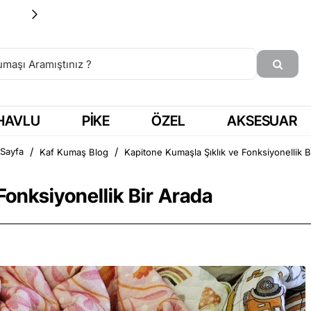
15:00'a KADAR SİPARİŞ = AYNI GÜN KARGO
HAVLU
PIKE
ÖZEL
AKSESUAR
Kaf Kumaş Blog
Kapitone Kumaşla Şıklık ve Fonksiyonellik B
na Sayfa
Fonksiyonellik Bir Arada