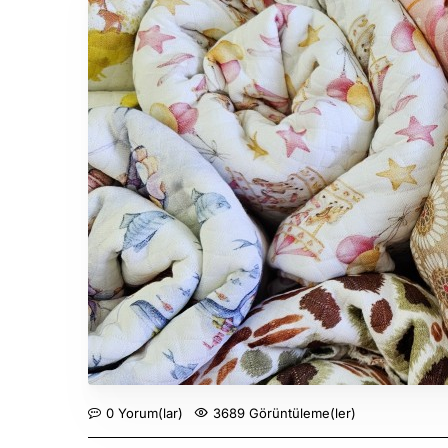
0 Yorum(lar)
3689 Görüntüleme(ler)