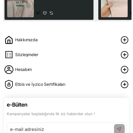
250,00₺
2
Hakkımızda
Sözleşmeler
Hesabım
Etbis ve İyzico Sertifikaları
e-Bülten
Kampanyalar başladığında ilk siz haberdar olun !
e-
mail