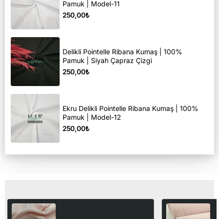
Pamuk | Model-11
250,00₺
Delikli Pointelle Ribana Kumaş | 100%
Pamuk | Siyah Çapraz Çizgi
250,00₺
Ekru Delikli Pointelle Ribana Kumaş | 100%
Pamuk | Model-12
250,00₺
Son Görüntülediğiniz Ürünler
Pamuklu Pointelle Kaşkorse
%
Kumaş | Pembe Melanj
G