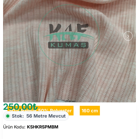
250,00₺
50% Pamuk 50% Polyester
160 cm
Stok:
56 Metre Mevcut
Ürün Kodu:
KSHKRSPMBM