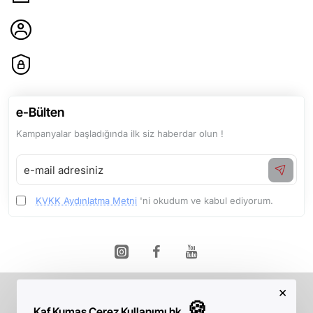
Hesabım
Etbis ve İyzico Sertifikaları
e-Bülten
Kampanyalar başladığında ilk siz haberdar olun !
e-
mail
adresiniz
KVKK Aydınlatma Metni
'ni okudum ve kabul ediyorum.
×
Telif Hakkı © 2026, Kaf Kumaş, Tüm Hakları Saklıdır.
🍪
Kaf Kumaş Çerez Kullanımı hk.