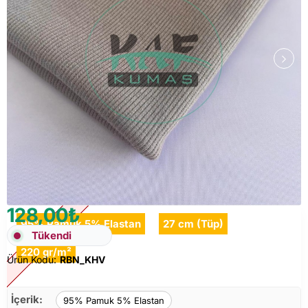
128,00₺
95% Pamuk 5% Elastan
27 cm (Tüp)
Tükendi
Tükendi
220 gr/m²
Ürün Kodu:
RBN_KHV
İçerik:
95% Pamuk 5% Elastan