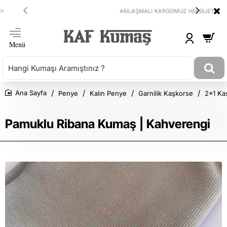
ANLAŞMALI KARGOMUZ HEPSİJET
Penye
Kalın Penye
Garnilik Kaşkorse
2*1 Kaş
Ana Sayfa
Pamuklu Ribana Kumaş | Kahverengi