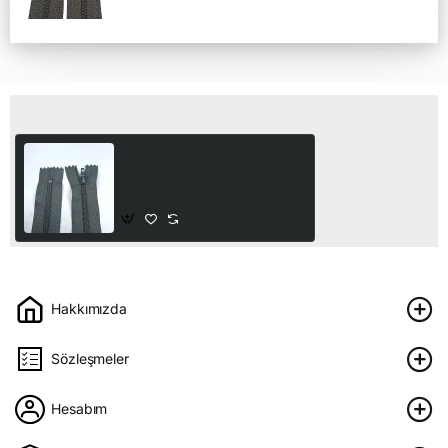
Son Görüntülediğiniz Ürünler
Pantolon Fermuarı | Kemik
Fermuar Uzunluk: 18 cm Gri
25,00₺
Hakkımızda
Sözleşmeler
Hesabım