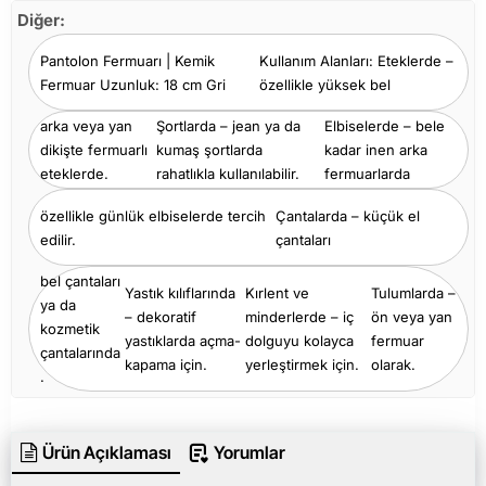
Diğer:
Pantolon Fermuarı | Kemik
Kullanım Alanları: Eteklerde –
Fermuar Uzunluk: 18 cm Gri
özellikle yüksek bel
arka veya yan
Şortlarda – jean ya da
Elbiselerde – bele
dikişte fermuarlı
kumaş şortlarda
kadar inen arka
eteklerde.
rahatlıkla kullanılabilir.
fermuarlarda
özellikle günlük elbiselerde tercih
Çantalarda – küçük el
edilir.
çantaları
bel çantaları
Yastık kılıflarında
Kırlent ve
Tulumlarda –
ya da
– dekoratif
minderlerde – iç
ön veya yan
kozmetik
yastıklarda açma-
dolguyu kolayca
fermuar
çantalarında
kapama için.
yerleştirmek için.
olarak.
.
Ürün Açıklaması
Yorumlar