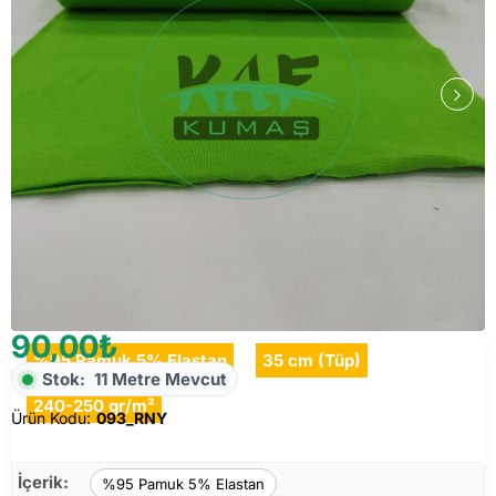
90,00₺
%95 Pamuk 5% Elastan
35 cm (Tüp)
Stok:
11 Metre Mevcut
240-250 gr/m²
Ürün Kodu:
093_RNY
İçerik:
%95 Pamuk 5% Elastan