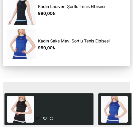
Kadın Lacivert Şortlu Tenis Elbisesi
980,00₺
Kadın Saks Mavi Şortlu Tenis Elbisesi
980,00₺
Son Görüntülediğiniz Ürünler
Kadın Gri Biyeli Siyah Şortlu
K
Tenis Elbisesi
T
980,00₺
9