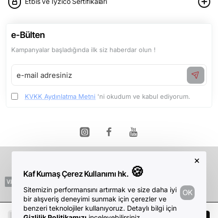
Etbis ve İyzico Sertifikaları
e-Bülten
Kampanyalar başladığında ilk siz haberdar olun !
e-
mail
adresiniz
KVKK Aydınlatma Metni
'ni okudum ve kabul ediyorum.
×
Telif Hakkı © 2026, Kaf Kumaş, Tüm Hakları Saklıdır.
🍪
Kaf Kumaş Çerez Kullanımı hk.
Sitemizin performansını artırmak ve size daha iyi
OK
bir alışveriş deneyimi sunmak için çerezler ve
benzeri teknolojiler kullanıyoruz. Detaylı bilgi için
Gizlilik Politikamızı
inceleyebilirsiniz.