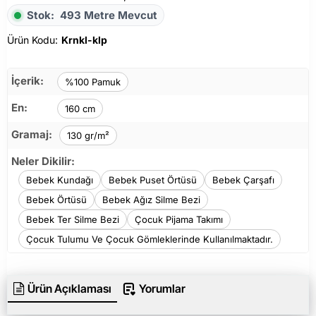
Stok:
493 Metre Mevcut
Ürün Kodu:
Krnkl-klp
İçerik:
%100 Pamuk
En:
160 cm
Gramaj:
130 gr/m²
Neler Dikilir:
Bebek Kundağı
Bebek Puset Örtüsü
Bebek Çarşafı
Bebek Örtüsü
Bebek Ağız Silme Bezi
Bebek Ter Silme Bezi
Çocuk Pijama Takımı
Çocuk Tulumu Ve Çocuk Gömleklerinde Kullanılmaktadır.
Ürün Açıklaması
Yorumlar