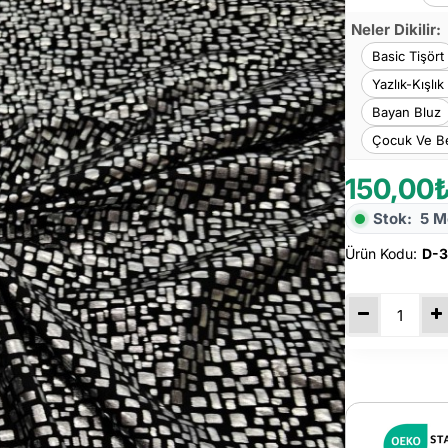
Neler Dikilir:
Basic Tişört
Yazlık-Kışlık
Bayan Bluz
Çocuk Ve Be
150,00
Stok:
5 M
Ürün Kodu:
D-