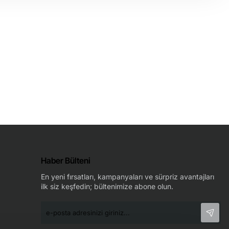
Haber Bülteni
En yeni fırsatları, kampanyaları ve sürpriz avantajları
ilk siz keşfedin; bültenimize abone olun.
e-
posta
adresinizi