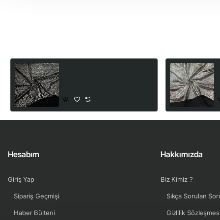
Son Görüntülediğiniz Ürünler
Siyah Zemin Gümüş Baskı
Süprem Kumaş | D-35
150,00₺
Hesabım
Hakkımızda
Giriş Yap
Biz Kimiz ?
Sipariş Geçmişi
Sıkça Sorulan Sor
Haber Bülteni
Gizlilik Sözleşmes