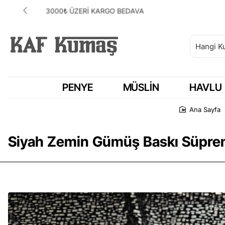
ANLAŞMALI KARGOMUZ HEPSİJET
PENYE
MÜSLIN
HAVLU
Ana Say
Siyah Zemin Gümüş Baskı Süpre