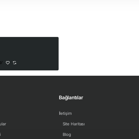
Gümüş Varak Piton Desen
Süprem Kumaş | D-04
150,00₺
Bağlantılar
İletişim
ular
Site Haritası
i
Blog